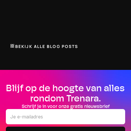
EVENT
Aanpassen trainingsomstandigheden
Zeker één van de handigste opties in Trenara, tenzij je ergens 
woont waar je op volledig vlakke asfaltwegen kan lopen. Niet 
van toepassing op jou? Lees dan verder!
BEKIJK ALLE BLOG POSTS
Blijf op de hoogte van alles 
rondom Trenara.
Schrijf je in voor onze gratis nieuwsbrief