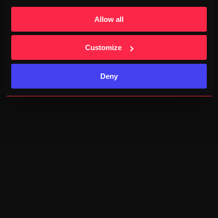
Allow all
Customize
EVENT
Uitgebreide statistieken
Deny
Onze dashboardstatistieken zijn handig, geven je een inzicht 
in wat je deed en nog gaat doen, en niet te vergeten: ze zijn 
ook gewoon mooi om naar te kijken.