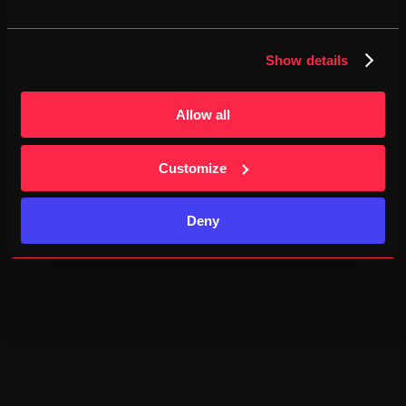
lopen
2 SEPTEMBER 2025
Ontdek de beste drinkrugzakken voor hardlopen in 2025. 
Show details
Wanneer heb je er één nodig, welke kenmerken zijn 
belangrijk en welke merken beveelt onze community aan?
Allow all
Customize
Deny
TRENARA BLOG
De “Waarom werd mijn schema aangepast? 
🧐”-blog.
2 SEPTEMBER 2025
Wat Trenara uniek maakt, is dat je schema écht adaptief 
is. Dat roept soms vragen op: waarom wordt mijn schema 