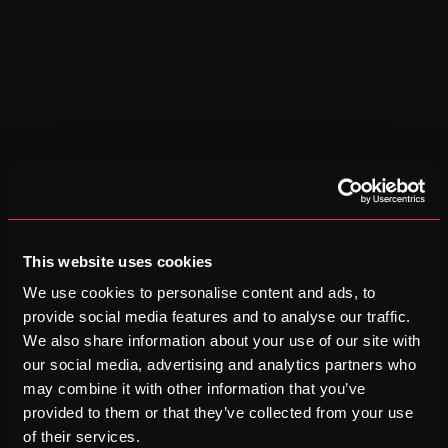
TRENARA BLOG
Hoe eet je voor een lange duurloop? Tips 
voor ontbijt, timing en brandstof
4 SEPTEMBER 2025
Ontdek hoe je eet voor een lange duurloop. Krijg tips over 
ontbijt, timing en brandstof tijdens de training, maar ook 
over herstelvoeding achteraf.
This website uses cookies
We use cookies to personalise content and ads, to
provide social media features and to analyse our traffic.
We also share information about your use of our site with
our social media, advertising and analytics partners who
may combine it with other information that you’ve
TRENARA BLOG
provided to them or that they’ve collected from your use
of their services.
De beste drinkrugzakken voor tijdens het 