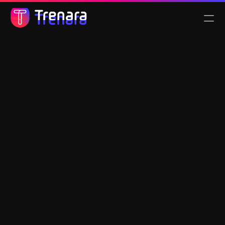
Select Language
Nederlands
Functionaliteiten
Tarieven
Over ons
TRENARA BLOG
Je conditie testen, zonder wedstrijden of 
omwegen: van schatten naar meten
17 JULI 2026
Meet je conditie zonder te wachten op een wedstrijd. De 