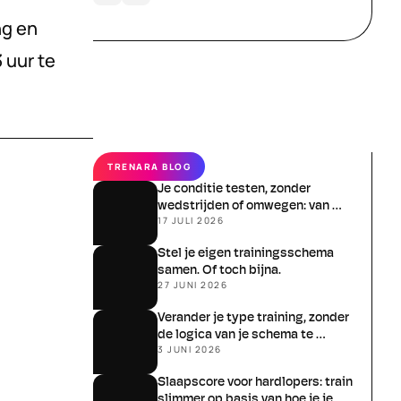
g en 
uur te 
TRENARA BLOG
Je conditie testen, zonder 
wedstrijden of omwegen: van 
17 JULI 2026
schatten naar meten
Stel je eigen trainingsschema 
samen. Of toch bijna.
27 JUNI 2026
Verander je type training, zonder 
de logica van je schema te 
3 JUNI 2026
verliezen
Slaapscore voor hardlopers: train 
slimmer op basis van hoe je je 