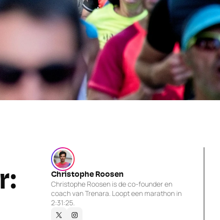
: 
Christophe Roosen
Christophe Roosen is de co-founder en 
coach van Trenara. Loopt een marathon in 
2:31:25.