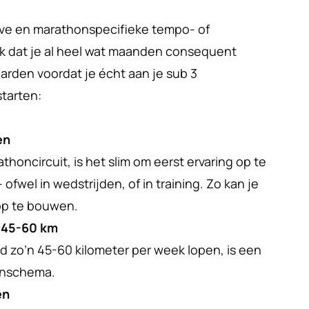
eve en marathonspecifieke tempo- of 
ijk dat je al heel wat maanden consequent 
aarden voordat je écht aan je sub 3 
tarten:
en
thoncircuit, is het slim om eerst ervaring op te 
– ofwel in wedstrijden, of in training. Zo kan je 
op te bouwen.
 45-60 km
 zo’n 45-60 kilometer per week lopen, is een 
honschema.
en