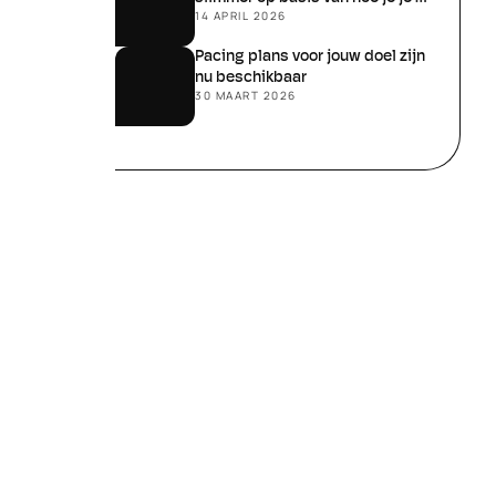
14 APRIL 2026
écht voelt
Pacing plans voor jouw doel zijn 
nu beschikbaar
30 MAART 2026