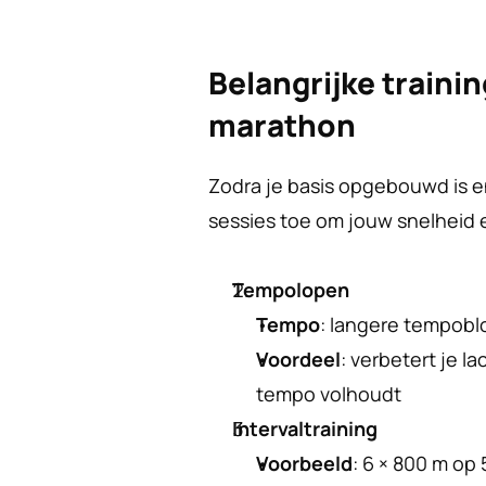
Belangrijke traini
marathon
Zodra je basis opgebouwd is en
sessies toe om jouw snelheid 
Tempolopen
Tempo
: langere tempobl
Voordeel
: verbetert je l
tempo volhoudt
Intervaltraining
Voorbeeld
: 6 × 800 m op