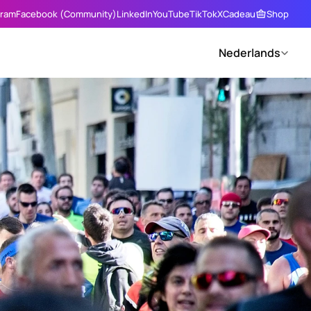
gram
Facebook (Community)
LinkedIn
YouTube
TikTok
X
Cadeau
Shop
Select Language
Nederlands