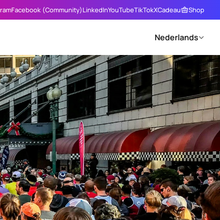
gram
Facebook (Community)
LinkedIn
YouTube
TikTok
X
Cadeau
Shop
Select Language
Nederlands