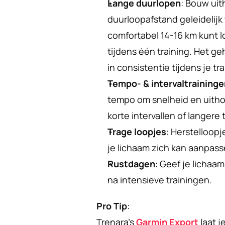
Lange duurlopen
: Bouw uit
duurloopafstand geleidelijk 
comfortabel 14-16 km kunt lo
tijdens één training. Het ge
in consistentie tijdens je t
Tempo- & intervaltraininge
tempo om snelheid en uitho
korte intervallen of langer
Trage loopjes
: Herstelloopj
je lichaam zich kan aanpass
Rustdagen
: Geef je lichaam
na intensieve trainingen.
Pro Tip
:
Trenara's 
Garmin Export
 laat 