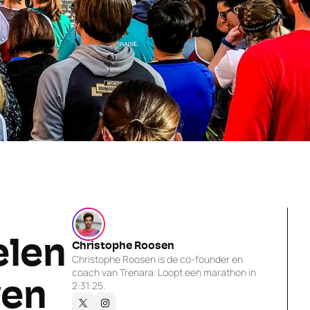
len 
Christophe Roosen
Christophe Roosen is de co-founder en 
coach van Trenara. Loopt een marathon in 
wen
2:31:25.