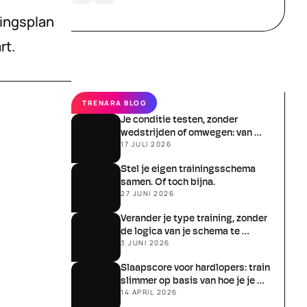
ingsplan 
rt.
TRENARA BLOG
Je conditie testen, zonder 
wedstrijden of omwegen: van 
17 JULI 2026
schatten naar meten
Stel je eigen trainingsschema 
samen. Of toch bijna.
27 JUNI 2026
Verander je type training, zonder 
de logica van je schema te 
3 JUNI 2026
verliezen
Slaapscore voor hardlopers: train 
slimmer op basis van hoe je je 
14 APRIL 2026
écht voelt