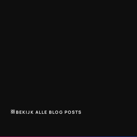
loopschema nauwkeurig, wanneer je maar wilt.
TRENARA BLOG
Stel je eigen trainingsschema samen. Of 
toch bijna.
27 JUNI 2026
Trenara introduceert een slimmere manier om je 
trainingsschema op te bouwen. Selecteer verplichte, 
aanbevolen en optionele trainingstypes om een planning 
BEKIJK ALLE BLOG POSTS
te maken die zich aanpast aan jouw levensstijl, zonder in 
te boeten op fysiologie.