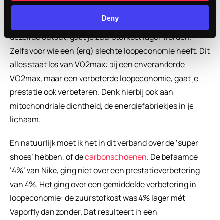
Deny
Hoe meer je hardloopt, hoe beter je loopeconomie. Voor 
dezelfde output, gaat je zuurstofkost lager worden. 
Zelfs voor wie een (erg) slechte loopeconomie heeft. Dit 
alles staat los van VO2max: bij een onveranderde 
VO2max, maar een verbeterde loopeconomie, gaat je 
prestatie ook verbeteren. Denk hierbij ook aan 
mitochondriale dichtheid, de energiefabriekjes in je 
lichaam.
En natuurlijk moet ik het in dit verband over de ‘super 
shoes’ hebben, of de 
carbonschoenen
. De befaamde 
‘4%’ van Nike, ging niet over een prestatieverbetering 
van 4%. Het ging over een gemiddelde verbetering in 
loopeconomie: de zuurstofkost was 4% lager mét 
Vaporfly dan zonder. Dat resulteert in een 