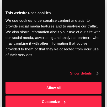
los zien van hardlopen. Hot take: noem jezelf geen 
fervent hardloper wanneer je je lichaam ook niet 
This website uses cookies
ondersteunt via core en kracht. De (mechanische) 
We use cookies to personalise content and ads, to
belasting van hardlopen is zo groot bij elke stap die je zet 
provide social media features and to analyse our traffic.
dat je je lichaam daar tegen moet wapenen. 
We also share information about your use of our site with
our social media, advertising and analytics partners who
may combine it with other information that you’ve
provided to them or that they’ve collected from your use
of their services.
Show details
Allow all
Customize