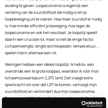
duiding te geven. Loopeconomie is eigenlijk een 
vertaling van de zuurstofkost die nodig is om je 
loopbeweging uit te voeren. Hoe meer zuurstof er nodig 
is, hoe minder efficiënt je beweging, hoe lager de 
loopeconomie en ook het resultaat. Je loopstijl speelt 
daarin een cruciale rol, maar is niet de enige factor. 
Lichaamslengte, lengte achillespezen, temperatuur, … 
spelen hierin allemaal een rol.
Weinigen hebben een ideale loopstijl. Ik heb bv. een 
overstride
, een te grote looppas, waardoor ik vóór mijn 
lichaamszwaartepunt (LZP) land. Dat vraagt extra 
spierkracht om over dat LZP te komen, verhoogt mijn 
zuurstofkost en vermindert dus mijn loopeconomie. 
Door core stability, krachttraining en loopscholing, kan 
je hier aan werken. Core en kracht kan je daarom niet 