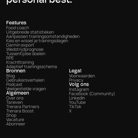
personal best.
Features
Food coach
Uitgebreide statistieken
Aanpassen trainingsomstandigheden
Kies en wissel je trainingsdagen
Garmin export
Wedstrijdprognose
Tussentijdse doelen
RPE
Krachttraining
Adaptief trainingsschema
Bronnen
Legal
Blog
Voorwaarden
Gebruikersverhalen
Privacy
Podcast
Volg ons
Veelgestelde vragen
Instagram
Facebook (Community)
Algemeen
Over ons
LinkedIn
Tarieven
YouTube
Trenara Partners
TikTok
Trenara Boost
X
Shop
Vacature
Abonneer