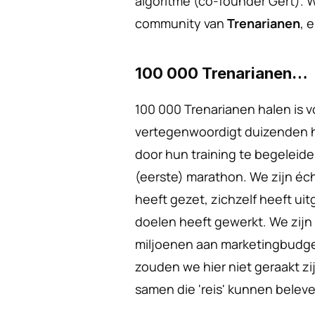
algoritme (co-founder Gert). W
community van 
Trenarianen
, 
100 000 Trenarianen…  
100 000 Trenarianen halen is v
vertegenwoordigt duizenden h
door hun training te begeleide
(eerste) marathon. We zijn écht
heeft gezet, zichzelf heeft ui
doelen heeft gewerkt. We zij
miljoenen aan marketingbudge
zouden we hier niet geraakt zi
samen die 'reis' kunnen beleve