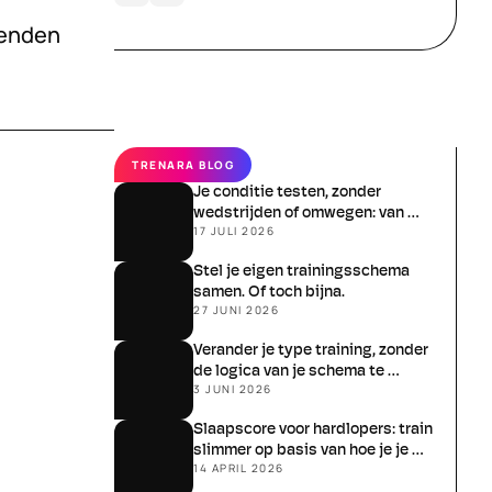
enden 
TRENARA BLOG
Je conditie testen, zonder 
wedstrijden of omwegen: van 
17 JULI 2026
schatten naar meten
Stel je eigen trainingsschema 
samen. Of toch bijna.
27 JUNI 2026
Verander je type training, zonder 
de logica van je schema te 
3 JUNI 2026
verliezen
Slaapscore voor hardlopers: train 
slimmer op basis van hoe je je 
14 APRIL 2026
écht voelt