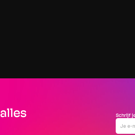
TRENARA BLOG
Stel je eigen trainingsschema samen. Of toch 
bijna.
27 JUNI 2026
Trenara introduceert een slimmere manier om je 
trainingsschema op te bouwen. Selecteer verplichte, 
aanbevolen en optionele trainingstypes om een planning te 
maken die zich aanpast aan jouw levensstijl, zonder in te 
boeten op fysiologie.
alles 
Schrijf 