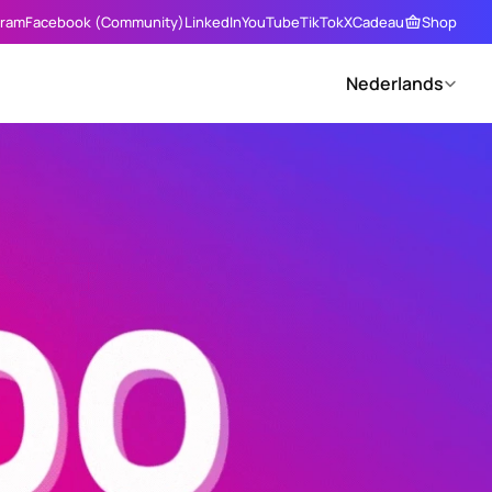
gram
Facebook (Community)
LinkedIn
YouTube
TikTok
X
Cadeau
Shop
Select Language
Nederlands