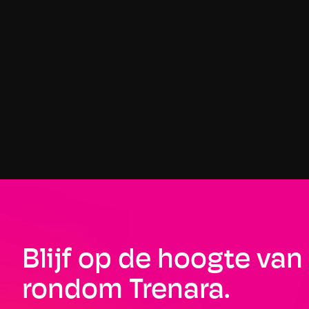
TRENARA BLOG
Je conditie testen, zonder wedstrijden of 
omwegen: van schatten naar meten
17 JULI 2026
Meet je conditie zonder te wachten op een wedstrijd. De 
nieuwe in-app zes-minuten-conditietest van Trenara houdt 
je trainingstempo's en gepersonaliseerde loopschema 
nauwkeurig, wanneer je maar wilt.
Blijf op de hoogte van 
rondom Trenara.