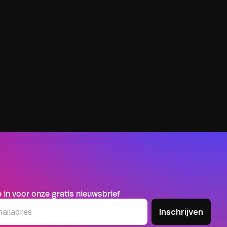
TRENARA BLOG
Verander je type training, zonder de logica 
van je schema te verliezen
3 JUNI 2026
Trenara is een adaptieve loopapp die je trainingsschema 
automatisch aanpast. Met de nieuwste functie kan je 
trainingen omwisselen, zonder dat de opbouw van je schema 
verloren gaat.
je in voor onze gratis nieuwsbrief