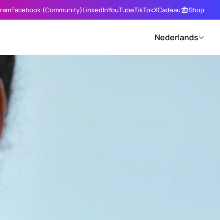
gram
Facebook (Community)
LinkedIn
YouTube
TikTok
X
Cadeau
Shop
Select Language
Nederlands