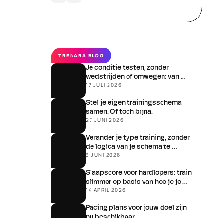
TRENARA BLOG
Je conditie testen, zonder 
wedstrijden of omwegen: van 
17 JULI 2026
schatten naar meten
Stel je eigen trainingsschema 
samen. Of toch bijna.
27 JUNI 2026
Verander je type training, zonder 
de logica van je schema te 
3 JUNI 2026
verliezen
Slaapscore voor hardlopers: train 
slimmer op basis van hoe je je 
14 APRIL 2026
écht voelt
Pacing plans voor jouw doel zijn 
nu beschikbaar