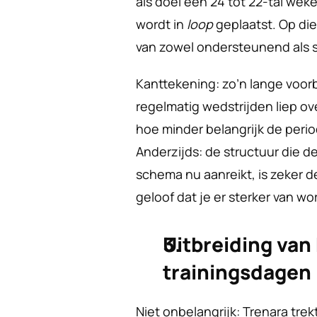
als doel een 24 tot 22-tal w
wordt in 
loop
 geplaatst. Op di
van zowel ondersteunend als s
Kanttekening: zo’n lange voorb
regelmatig wedstrijden liep ove
hoe minder belangrijk de perio
Anderzijds: de structuur die d
schema nu aanreikt, is zeker de
geloof dat je er sterker van wor
Uitbreiding van 
trainingsdagen
Niet onbelangrijk: Trenara trek