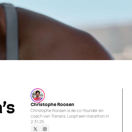
s 
Christophe Roosen
Christophe Roosen is de co-founder en 
coach van Trenara. Loopt een marathon in 
2:31:25.