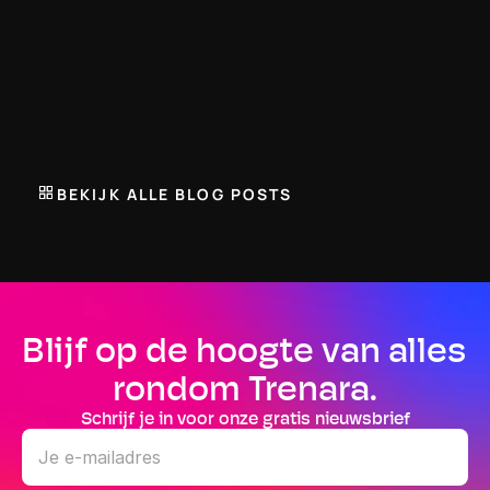
TRENARA BLOG
Stel je eigen trainingsschema samen. Of 
toch bijna.
27 JUNI 2026
Trenara introduceert een slimmere manier om je 
trainingsschema op te bouwen. Selecteer verplichte, 
aanbevolen en optionele trainingstypes om een planning 
BEKIJK ALLE BLOG POSTS
te maken die zich aanpast aan jouw levensstijl, zonder in 
te boeten op fysiologie.
Blijf op de hoogte van alles 
rondom Trenara.
Schrijf je in voor onze gratis nieuwsbrief