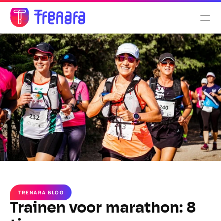
Select Language
Nederlands
Functionaliteiten
Tarieven
Over ons
TRENARA BLOG
Trainen voor marathon: 8 