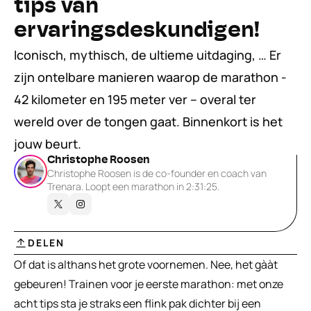
tips van 
ervaringsdeskundigen!
Iconisch, mythisch, de ultieme uitdaging, … Er 
zijn ontelbare manieren waarop de marathon - 
42 kilometer en 195 meter ver – overal ter 
wereld over de tongen gaat. Binnenkort is het 
jouw beurt.
Christophe Roosen
Christophe Roosen is de co-founder en coach van 
Trenara. Loopt een marathon in 2:31:25.
DELEN
Of dat is althans het grote voornemen. Nee, het gààt 
gebeuren! Trainen voor je eerste marathon: met onze 
acht tips sta je straks een flink pak dichter bij een 