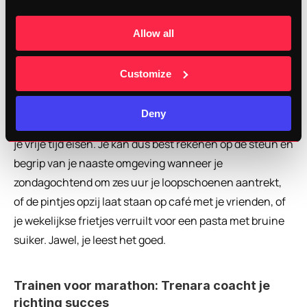
lopend een gelletje te zoeken of te drinken zonder dat je 
water in je neus krijgt.
Allow all
8. Haal steun uit vrienden en familie
Customize
Oké, nu klinken we misschien wel héél serieus. Maar 
Deny
jouw eerste marathonvoorbereiding gaat heel wat van 
je vrije tijd eisen. Je kan dus best rekenen op de steun en 
begrip van je naaste omgeving wanneer je 
zondagochtend om zes uur je loopschoenen aantrekt, 
of de pintjes opzij laat staan op café met je vrienden, of 
je wekelijkse frietjes verruilt voor een pasta met bruine 
suiker. Jawel, je leest het goed.
Trainen voor marathon: Trenara coacht je 
richting succes