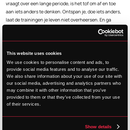
vraagt over een lange periode, is het tof om af en toe 
aan iets anders te denken. Ontspan je, doe iets anders, 
laat de trainingen je leven niet overheersen. En ga 
tussendoor eens winkelen voor nieuwe loopkledij voor je 
marathonwedstrijd, kies nieuwe loopschoenen uit, … 
Niet vergeten dat je in stijl op je aankomstfoto van je 
eerste marathon moet staan! Christophe schreef er een 
This website uses cookies
uitgebreide blog
 over.
We use cookies to personalise content and ads, to
provide social media features and to analyse our traffic.
We also share information about your use of our site with
7. Leer al lopend eten en drinken
our social media, advertising and analytics partners who
may combine it with other information that you’ve
Eten en drinken tijdens het lopen is cruciaal tijdens een 
provided to them or that they’ve collected from your use
marathon. Je lichaam heeft voldoende energie nodig, 
of their services.
uren aan een stuk. Train hier voldoende op, want het 
laatste wat je wil, is een protesterende maag halfweg 
jouw wedstrijd. Bovendien is het een kunst op zich om al 
Show details