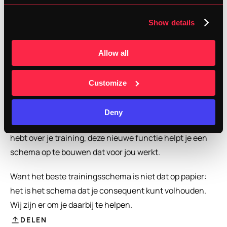
sessies geven je de flexibiliteit om je week aan te passen 
aan je eigen situatie. Zie het als meer vrijheid, terwijl 
Show details
coach Christophe toch een oogje in het zeil houdt - the 
bigger plan.
Allow all
Conclusie
Customize
Of je nu lopen combineert met een andere sport, een 
Deny
drukke agenda hebt of simpelweg graag meer controle 
hebt over je training, deze nieuwe functie helpt je een 
schema op te bouwen dat voor jou werkt.
Want het beste trainingsschema is niet dat op papier: 
het is het schema dat je consequent kunt volhouden. 
Wij zijn er om je daarbij te helpen.
DELEN