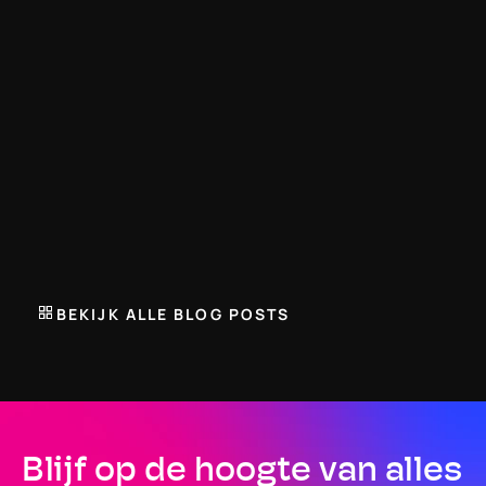
TRENARA BLOG
Verander je type training, zonder de logica 
van je schema te verliezen
3 JUNI 2026
Trenara is een adaptieve loopapp die je trainingsschema 
automatisch aanpast. Met de nieuwste functie kan je 
trainingen omwisselen, zonder dat de opbouw van je 
BEKIJK ALLE BLOG POSTS
schema verloren gaat.
Blijf op de hoogte van alles 