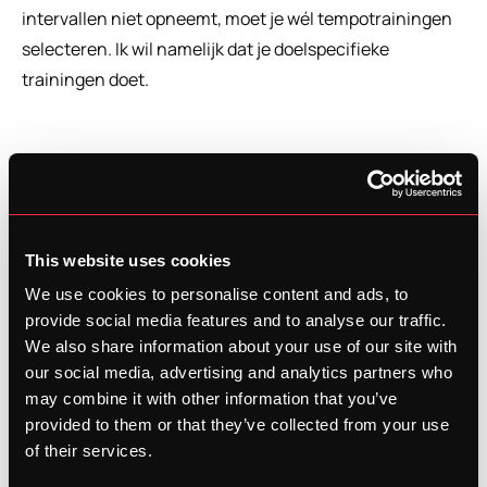
intervallen niet opneemt, moet je wél tempotrainingen 
selecteren. Ik wil namelijk dat je doelspecifieke 
trainingen doet.
Vrijheid, binnen de coaching 
principes
Voor alle duidelijkheid: deze functie betekent niet "doe 
This website uses cookies
maar op". Elk schema is nog steeds opgebouwd rond de 
We use cookies to personalise content and ads, to
fysiologische aanpassingen die nodig zijn om je doel te 
provide social media features and to analyse our traffic.
bereiken.
We also share information about your use of our site with
our social media, advertising and analytics partners who
De verplichte sessies zorgen ervoor dat die cruciale 
may combine it with other information that you’ve
provided to them or that they’ve collected from your use
aanpassingen plaatsvinden. De aanbevolen sessies 
of their services.
helpen je vooruitgang te maximaliseren. De optionele 