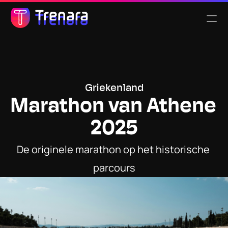
Select Language
Nederlands
Functionaliteiten
Griekenland
Marathon van Athene 
Tarieven
2025
Over ons
De originele marathon op het historische 
parcours