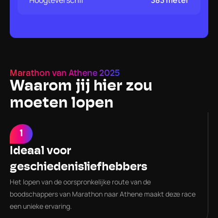
Hoogteverschil
383 meter
Marathon van Athene 2025
Waarom jij hier zou 
moeten lopen
1
Ideaal voor 
geschiedenisliefhebbers
2
Het lopen van de oorspronkelijke route van de 
Parcoursrecords
boodschappers van Marathon naar Athene maakt deze race 
Record mannen: 2:10:34 – Record vrouwen: 2:31:06
een unieke ervaring.