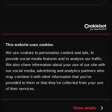
3
Legendarische klimuitdaging
Het parcours bevat een zware klim tussen km 10 en km 31 
voordat het afdaalt naar historisch Athene en het stadion.
This website uses cookies
We use cookies to personalise content and ads, to
provide social media features and to analyse our traffic.
4
We also share information about your use of our site with
Goed georganiseerde race
our social media, advertising and analytics partners who
Organisatoren zorgen voor goede ondersteuning, duidelijke 
may combine it with other information that you’ve
bewegwijzering en logistiek langs het gehele historische 
provided to them or that they’ve collected from your use
parcours.
of their services.
Show details
5