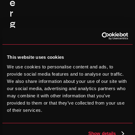
e
r 
g
e
b
r
This website uses cookies
u
We use cookies to personalise content and ads, to
provide social media features and to analyse our traffic.
i
We also share information about your use of our site with
k
our social media, advertising and analytics partners who
may combine it with other information that you’ve
e
provided to them or that they’ve collected from your use
r
of their services.
s
v
Show details