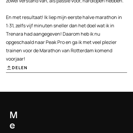
zowel verstand van, als passie voor, hardlopen hebben.
En met resultaat! Ik liep mijn eerste halve marathon in 
1:31, zelfs vijf minuten sneller dan het doel wat ik in 
Trenara had aangegeven! Daarom heb ik nu 
opgeschaald naar Peak Pro en ga ik met veel plezier 
trainen voor de Marathon van Rotterdam komend 
voorjaar!
DELEN
M
e