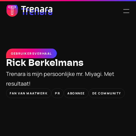
Select Language
Nederlands
Functionaliteiten
GEBRUIKERSVERHAAL
Rick Berkelmans
Tarieven
Trenara is mijn persoonlijke mr. Miyagi. Met 
resultaat!
Over ons
FAN VAN MAATWERK
PR
ABONNEE
DE COMMUNITY