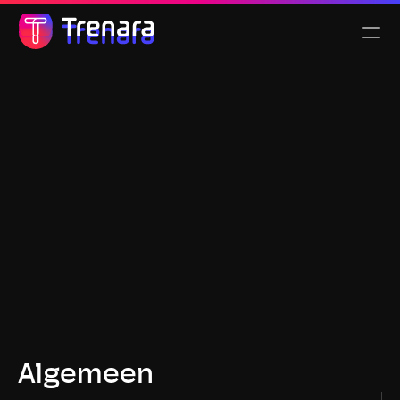
Select Language
Nederlands
Functionaliteiten
Tarieven
Over ons
ALGEMEEN
DOEL
Algemeen