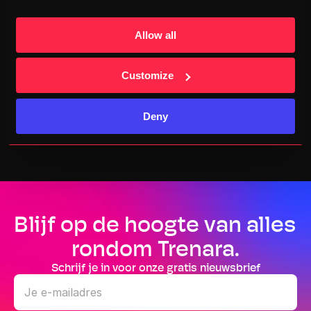
trainingen selecteren?
Allow all
Kan ik mijn doel aanpassen?
Customize
Welk doel kan ik instellen?
Deny
Blijf op de hoogte van alles 
rondom Trenara.
Schrijf je in voor onze gratis nieuwsbrief