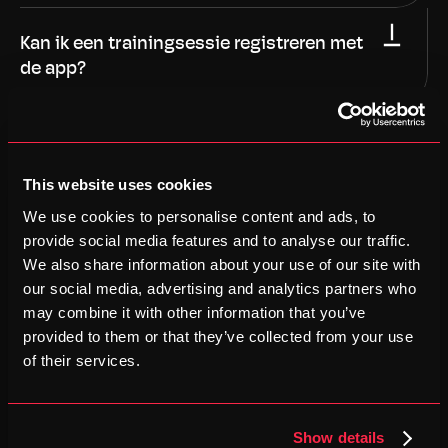
Kan ik een trainingsessie registreren met 
de app?
Doel
This website uses cookies
We use cookies to personalise content and ads, to
provide social media features and to analyse our traffic.
Trenara zegt dat ik mijn doel niet kan 
We also share information about your use of our site with
bereiken
our social media, advertising and analytics partners who
may combine it with other information that you’ve
provided to them or that they’ve collected from your use
Kan ik het aantal trainingsessies 
of their services.
aanpassen?
Kan ik mijn voorkeursdagen voor 
Show details