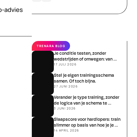
-advies 
TRENARA BLOG
Je conditie testen, zonder 
wedstrijden of omwegen: van 
17 JULI 2026
schatten naar meten
Stel je eigen trainingsschema 
samen. Of toch bijna.
27 JUNI 2026
Verander je type training, zonder 
de logica van je schema te 
3 JUNI 2026
verliezen
Slaapscore voor hardlopers: train 
slimmer op basis van hoe je je 
14 APRIL 2026
écht voelt