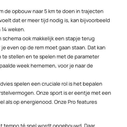
m de opbouw naar 5 km te doen in trajecten 
oelt dat er meer tijd nodig is, kan bijvoorbeeld 
 14 weken. 
 schema ook makkelijk een stapje terug 
t je even op de rem moet gaan staan. Dat kan 
door het schema opnieuw in te stellen en te spelen met de parameter 
epaalde week hernemen, voor je naar de 
vies spelen een cruciale rol is het bepalen 
rstelvermogen. Onze sport is er eentje met een 
el als op energienood. Onze Pro features 
het tempo té snel wordt opgebouwd. Daar 