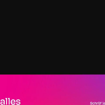
TRENARA BLOG
Stel je eigen trainingsschema samen. Of toch 
bijna.
27 JUNI 2026
Trenara introduceert een slimmere manier om je 
trainingsschema op te bouwen. Selecteer verplichte, 
aanbevolen en optionele trainingstypes om een planning te 
maken die zich aanpast aan jouw levensstijl, zonder in te 
boeten op fysiologie.
alles 
Schrijf 