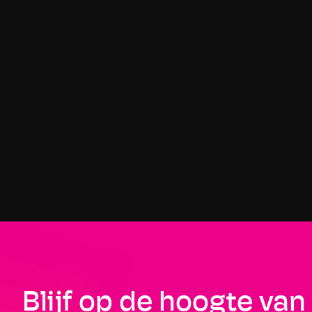
TRENARA BLOG
Je conditie testen, zonder wedstrijden of 
omwegen: van schatten naar meten
17 JULI 2026
Meet je conditie zonder te wachten op een wedstrijd. De 
nieuwe in-app zes-minuten-conditietest van Trenara houdt 
je trainingstempo's en gepersonaliseerde loopschema 
nauwkeurig, wanneer je maar wilt.
Blijf op de hoogte van 