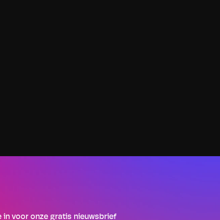
TRENARA BLOG
Verander je type training, zonder de logica 
van je schema te verliezen
3 JUNI 2026
Trenara is een adaptieve loopapp die je trainingsschema 
automatisch aanpast. Met de nieuwste functie kan je 
trainingen omwisselen, zonder dat de opbouw van je schema 
verloren gaat.
je in voor onze gratis nieuwsbrief