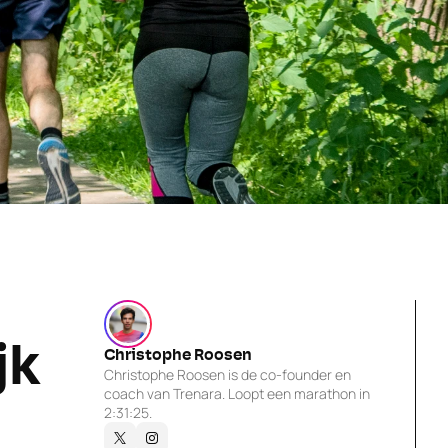
k 
Christophe Roosen
Christophe Roosen is de co-founder en 
coach van Trenara. Loopt een marathon in 
2:31:25.