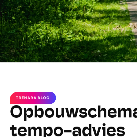
TRENARA BLOG
Opbouwschema’s
tempo-advies