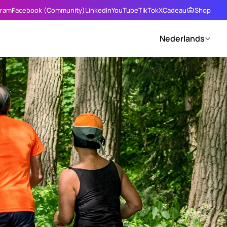
gram
Facebook (Community)
LinkedIn
YouTube
TikTok
X
Cadeau
Shop
Select Language
Nederlands